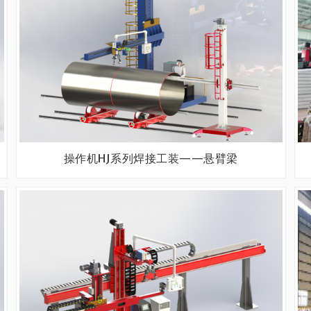
操作机HJ系列焊接工装——悬臂梁